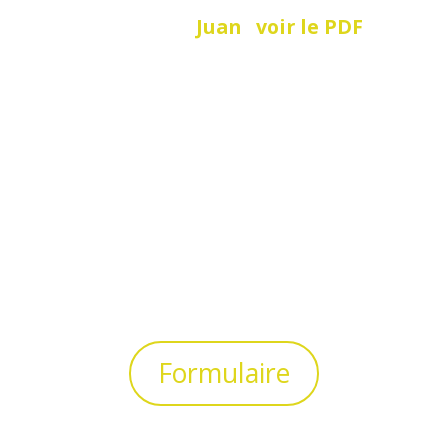
=> Pour le rôle de
Juan
:
voir le PDF
Si tu chantes, tu peux également
préparer une chanson et nous dire quel
backing tu veux utiliser (KaraFun ou autre
version sur Youtube)
Pour postuler, remplis ce formulaire en
ligne
Formulaire