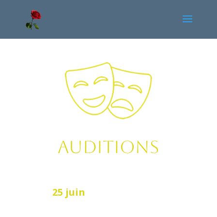
AUDITIONS
Les auditions auront lieu
le mercredi
18 juin
25 juin
entre 14h et 18h
au
FouRire
Théâtre