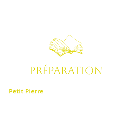
PRÉPARATION
Petit Pierre
est un garçon qui doit
sembler avoir entre 8 et 13 ans. Il ne foit
pas forcément être blond. C’est un enfant
qui vit dans le monde imaginaire du Petit
Prince. Comme lui, il ne répond jamais aux
questions. Par contre, lui il en pose
beaucoup ! Il est spontané et